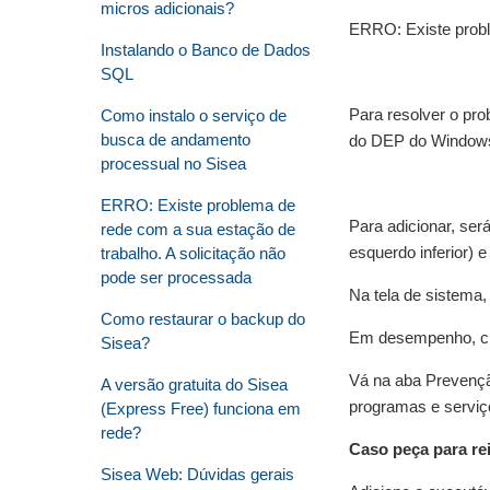
micros adicionais?
ERRO: Existe probl
Instalando o Banco de Dados
SQL
Para resolver o pr
Como instalo o serviço de
busca de andamento
do DEP do Window
processual no Sisea
ERRO: Existe problema de
Para adicionar, ser
rede com a sua estação de
esquerdo inferior) 
trabalho. A solicitação não
pode ser processada
Na tela de sistema,
Como restaurar o backup do
Em desempenho, cl
Sisea?
Vá na aba Prevençã
A versão gratuita do Sisea
programas e serviço
(Express Free) funciona em
rede?
Caso peça para rei
Sisea Web: Dúvidas gerais