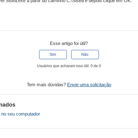
el Sisea.exe a partir do caminho C:\Sisea e depois clique em OK.
Esse artigo foi útil?
Sim
Não
Usuários que acharam isso útil: 0 de 0
Tem mais dúvidas?
Envie uma solicitação
onados
a no seu computador