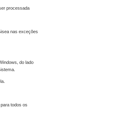
 ser processada
 Sisea nas exceções
 Windows, do lado
Sistema.
la.
 para todos os